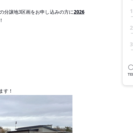
1
の分譲地3区画をお申し込みの方に
2026
！
2
3
ます！