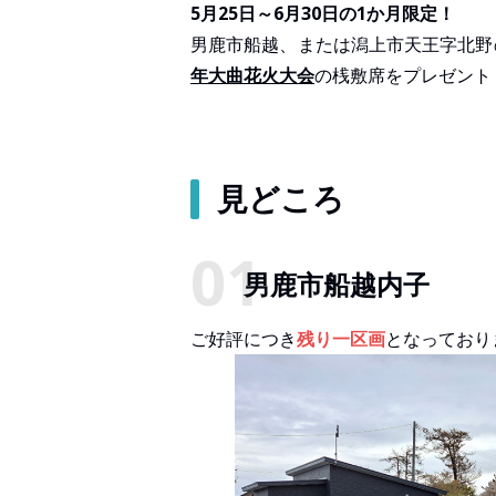
5月25日～6月30日の1か月限定！
男鹿市船越、または潟上市天王字北野
年大曲花火大会
の桟敷席をプレゼント
見どころ
男鹿市船越内子
ご好評につき
残り一区画
となっており