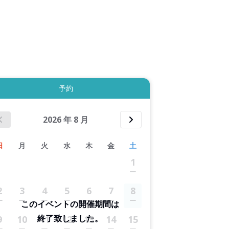
4件すべて表示する
予約
2026
年
8
月
日
月
火
水
木
金
土
1
2
3
4
5
6
7
8
このイベントの開催期間は
終了致しました。
9
10
11
12
13
14
15