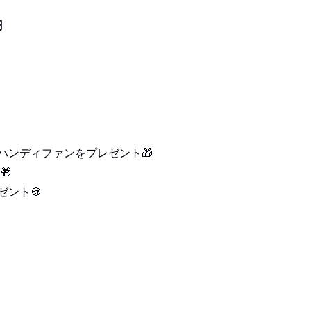
円
cのハンディファンをプレゼント🎁
🎁
ント🍪