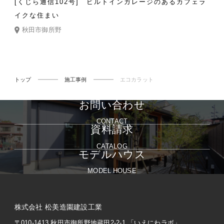
[くじら通信102号] ビルトインガレージのあるカフェラ
イクな住まい
秋田市御所野
トップ
施工事例
エコカラット
お問い合わせ
CONTACT
資料請求
CATALOG
モデルハウス
MODEL HOUSE
株式会社 松美造園建設工業
〒010-1413 秋田市御所野地蔵田2-2-1
「いえにわラボ」