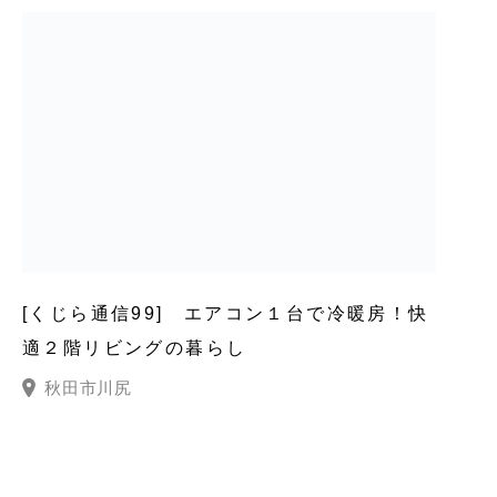
[くじら通信99] エアコン１台で冷暖房！快
適２階リビングの暮らし
秋田市川尻