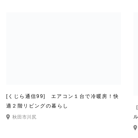
[くじら通信99] エアコン１台で冷暖房！快
適２階リビングの暮らし
秋田市川尻